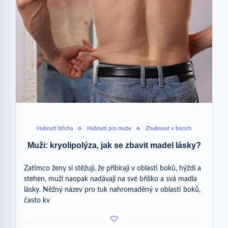
Hubnutí břicha
Hubnutí pro muže
Zhubnout v bocích
Muži: kryolipolýza, jak se zbavit madel lásky?
Zatímco ženy si stěžují, že přibírají v oblasti boků, hýždí a
stehen, muži naopak nadávají na své bříško a svá madla
lásky. Něžný název pro tuk nahromaděný v oblasti boků,
často kv