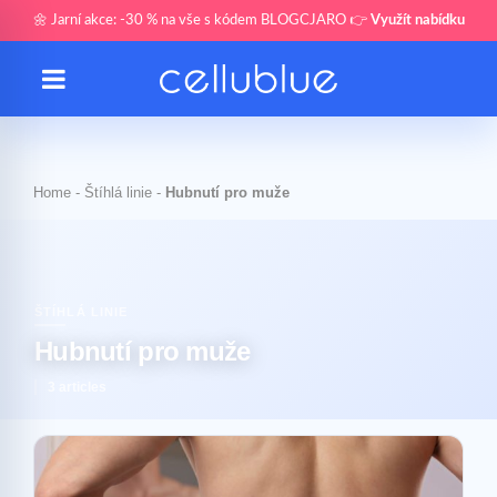
🌼 Jarní akce: -30 % na vše s kódem BLOGCJARO 👉
Využít nabídku
Home
-
Štíhlá linie
-
Hubnutí pro muže
ŠTÍHLÁ LINIE
Hubnutí pro muže
3 articles