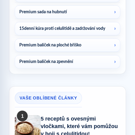
Premium sada na hubnutí
15denní kúra proti celulitidě a zadržování vody
Premium balíček na ploché bříško
Premium balíček na zpevnění
VAŠE OBLÍBENÉ ČLÁNKY
1
5 receptů s ovesnými
vločkami, které vám pomůžou
v boji s celulitidou!