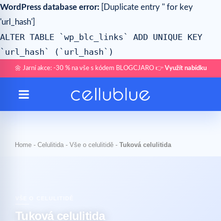
WordPress database error:
[Duplicate entry '' for key
'url_hash']
ALTER TABLE `wp_blc_links` ADD UNIQUE KEY
`url_hash` (`url_hash`)
🌼 Jarní akce: -30 % na vše s kódem BLOGCJARO 👉
Využít nabídku
Home
-
Celulitida
-
Vše o celulitidě
-
Tuková celulitida
VŠE O CELULITIDĚ
Tuková celulitida