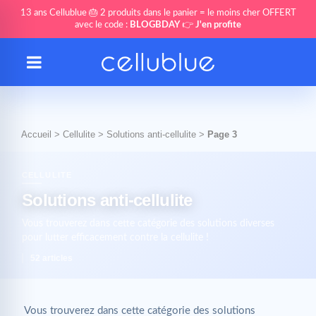
13 ans Cellublue 🎂 2 produits dans le panier = le moins cher OFFERT
avec le code :
BLOGBDAY
👉
J'en profite
Accueil
>
Cellulite
>
Solutions anti-cellulite
>
Page 3
CELLULITE
Solutions anti-cellulite
Vous trouverez dans cette catégorie des solutions diverses
pour lutter efficacement contre la cellulite !
52 articles
Vous trouverez dans cette catégorie des solutions