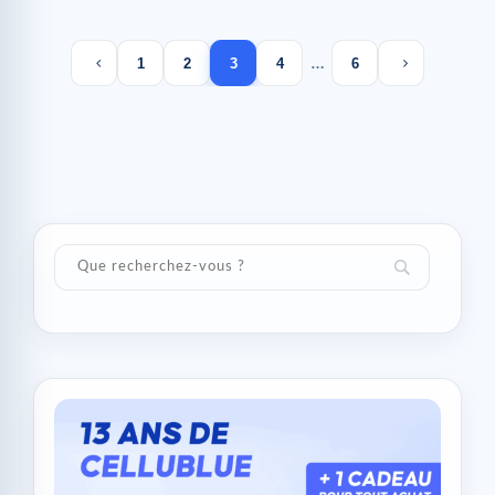
Previous page
Next page
1
2
3
4
…
6