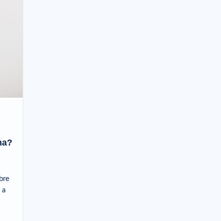
na?
bre
 a