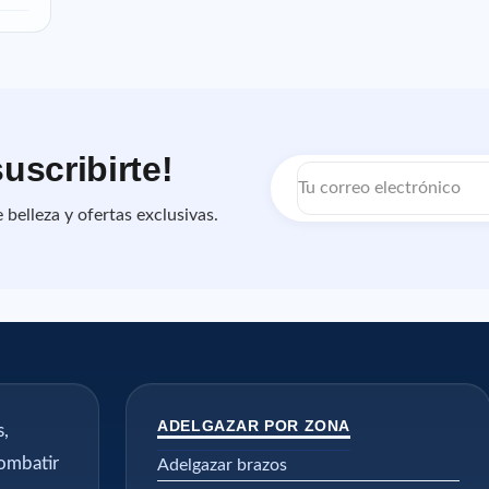
uscribirte!
Correo
electrónico
belleza y ofertas exclusivas.
ADELGAZAR POR ZONA
s,
combatir
Adelgazar brazos