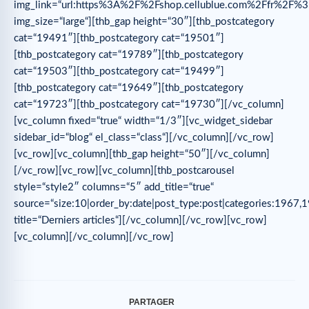
img_link=“url:https%3A%2F%2Fshop.cellublue.com%2Ffr%2
img_size=“large“][thb_gap height=“30″][thb_postcategory
cat=“19491″][thb_postcategory cat=“19501″]
[thb_postcategory cat=“19789″][thb_postcategory
cat=“19503″][thb_postcategory cat=“19499″]
[thb_postcategory cat=“19649″][thb_postcategory
cat=“19723″][thb_postcategory cat=“19730″][/vc_column]
[vc_column fixed=“true“ width=“1/3″][vc_widget_sidebar
sidebar_id=“blog“ el_class=“class“][/vc_column][/vc_row]
[vc_row][vc_column][thb_gap height=“50″][/vc_column]
[/vc_row][vc_row][vc_column][thb_postcarousel
style=“style2″ columns=“5″ add_title=“true“
source=“size:10|order_by:date|post_type:post|categories:1967,
title=“Derniers articles“][/vc_column][/vc_row][vc_row]
[vc_column][/vc_column][/vc_row]
PARTAGER