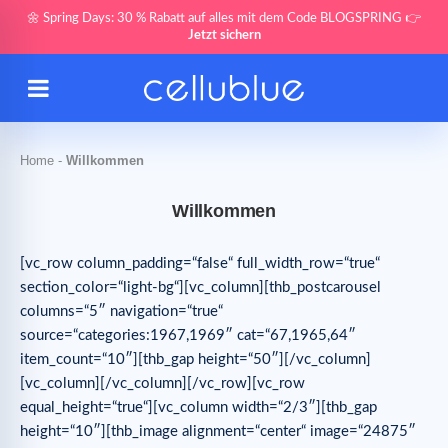
🌼 Spring Days: 30 % Rabatt auf alles mit dem Code BLOGSPRING 👉
Jetzt sichern
Home
-
Willkommen
Willkommen
[vc_row column_padding=“false“ full_width_row=“true“
section_color=“light-bg“][vc_column][thb_postcarousel
columns=“5″ navigation=“true“
source=“categories:1967,1969″ cat=“67,1965,64″
item_count=“10″][thb_gap height=“50″][/vc_column]
[vc_column][/vc_column][/vc_row][vc_row
equal_height=“true“][vc_column width=“2/3″][thb_gap
height=“10″][thb_image alignment=“center“ image=“24875″