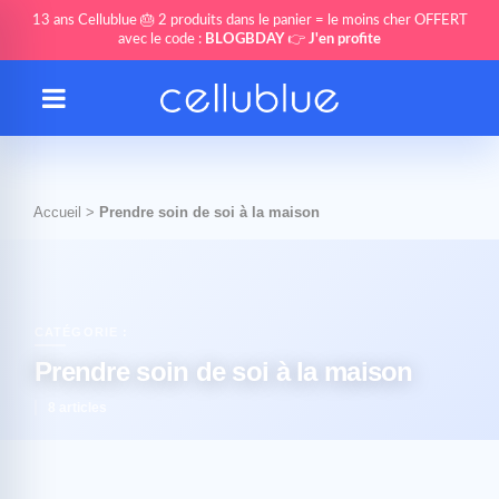
13 ans Cellublue 🎂 2 produits dans le panier = le moins cher OFFERT
avec le code :
BLOGBDAY
👉
J'en profite
Accueil
>
Prendre soin de soi à la maison
CATÉGORIE :
Prendre soin de soi à la maison
8 articles